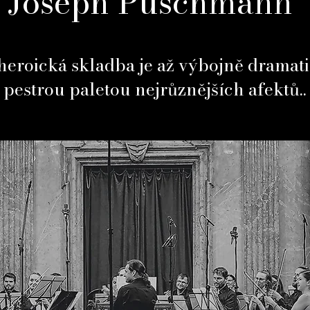
Joseph Puschmann
eroická skladba je až výbojně dramati
pestrou paletou nejrůznějších afektů..