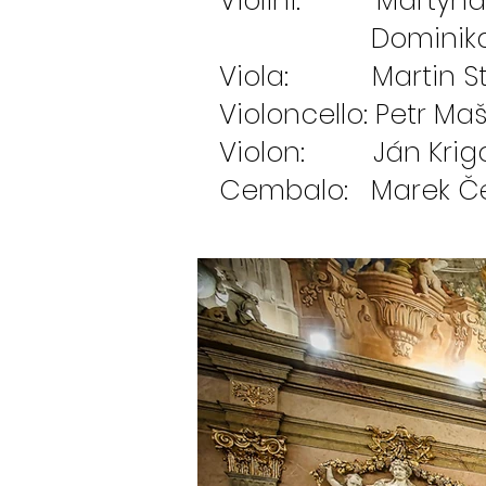
Violini: Martyna P
Dominika Małecka
Viola: Martin S
Violoncello: Petr Ma
Violon: Ján Kri
Cembalo: Marek 