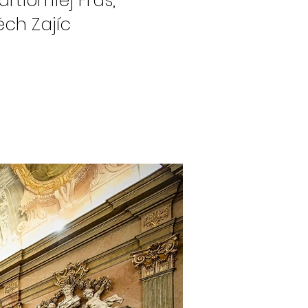
tłomiej Fraś,
h Zajíc