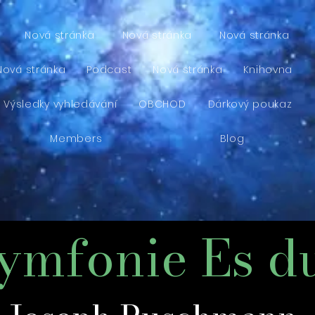
Nová stránka
Nová stránka
Nová stránka
Nová stránka
Podcast
Nová stránka
Knihovna
Výsledky vyhledávání
OBCHOD
Dárkový poukaz
Members
Blog
ymfonie Es d