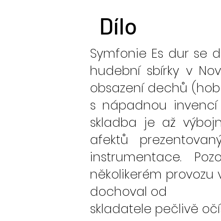
Dílo
Symfonie Es dur se 
hudební sbírky v No
obsazení dechů (hoboje
s nápadnou invencí 
skladba je až výboj
afektů prezentovan
instrumentace. Po
několikerém provozu
dochoval od
skladatele pečlivě oč