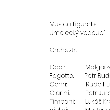
Musica figuralis
Umělecký vedoucí
Orchestr:
Oboi: Małgorzata 
Fagotto: Petr Bud
Corni: Rudolf Lin
Clarini: Petr Jurá
Timpani: Lukáš Kre