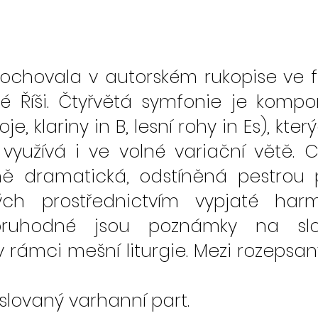
dochovala v autorském rukopise ve 
vé Říši. Čtyřvětá symfonie je kom
, klariny in B, lesní rohy in Es), kter
využívá i ve volné variační větě. 
ně dramatická, odstíněná pestrou p
ých prostřednictvím vypjaté
har
zoruhodné jsou poznámky na sl
 v rámci
mešní liturgie. Mezi rozeps
íslovaný varhanní part.