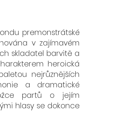
fondu premonstrátské
ponována v zajímavém
ých skladatel barvitě a
Charakterem heroická
aletou nejrůznějších
monie a dramatické
ožce partů o jejím
anými hlasy se dokonce