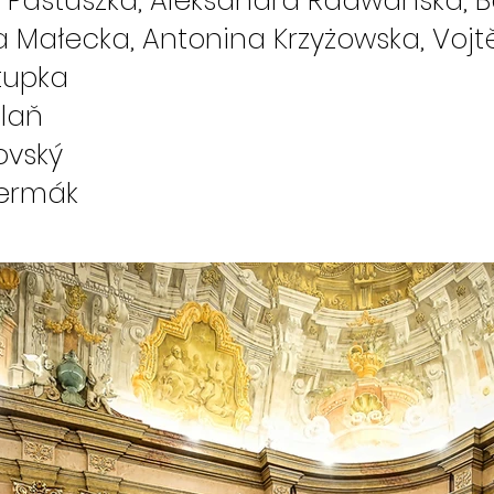
astuszka, Aleksandra Radwańska, Bar
, Antonina Krzyżowska, Vojtěc
tupka
šlaň
govský
Čermák