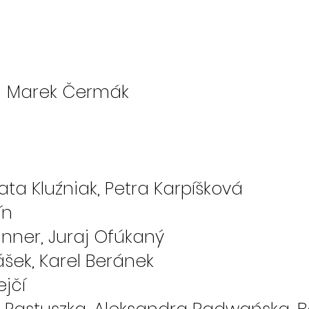
: Marek Čermák
Kluźniak, Petra Karpíšková
ín
ner, Juraj Ofúkaný
šek, Karel Beránek
jčí