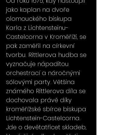
Od roku 1675, kdy nastoupil
jako kaplan na dvoře
olomouckého biskupa
Karla z Lichtensteinu-
Castelcorna v Kroměříži, se
pak zaměřil na církevní
tvorbu. Rittlerova hudba se
vyznačuje nápaditou
orchestrací a náročnými
sólovými party. Většina
známého Rittlerova díla se
dochovala právě díky
kroměřížské sbírce biskupa
Lichtenstein-Castelcorna.
Jde o devětatřicet skladeb,