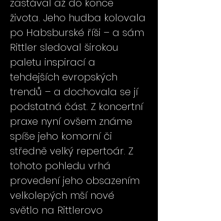
zastával až do konce
života. Jeho hudba kolovala
po Habsburské říši – a sám
Rittler sledoval širokou
paletu inspirací a
tehdejších evropských
trendů – a dochovala se jí
podstatná část. Z koncertní
praxe nyní ovšem známe
spíše jeho komorní či
středně velký repertoár. Z
tohoto pohledu vrhá
provedení jeho obsazením
velkolepých mší nové
světlo na Rittlerovo