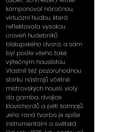
(Biber, Schmelzer). Rittler
komponoval náročnou,
virtuózní hudbu, která
reflektovala vysokou
úroveň hudebníků
biskupského dvora, a sám
byl podle všeho také
výtečným houslistou.
Vlastnil též pozoruhodnou
sbírku nástrojů včetně
mistrovských houslí, violy
da gamba, dvojice
klavichordů a pěti šalmajů.
Jeho raná tvorba je spíše
instrumentální a světská.