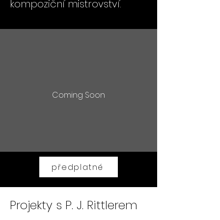
kompoziční mistrovství.
Coming Soon
předplatné
Projekty s P. J. Rittlerem