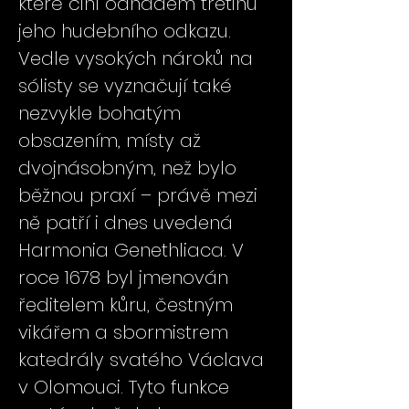
které činí odhadem třetinu
jeho hudebního odkazu.
Vedle vysokých nároků na
sólisty se vyznačují také
nezvykle bohatým
obsazením, místy až
dvojnásobným, než bylo
běžnou praxí – právě mezi
ně patří i dnes uvedená
Harmonia Genethliaca. V
roce 1678 byl jmenován
ředitelem kůru, čestným
vikářem a sbormistrem
katedrály svatého Václava
v Olomouci. Tyto funkce