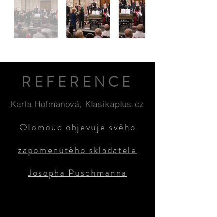
REFERENCE
Karla Hofmanová, Klasikaplus.cz
Olomouc objevuje svého
zapomenutého skladatele
Josepha Puschmanna