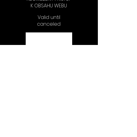
K OBSAHU WEBU
Valid until
canceled
Select
OBSAH PLÁNU
FANOUŠEK
VIDEO (HD)
ZVUKOVÉ
ZÁZNAMY (FLAK)
VOUCHERY