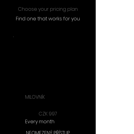
Choose your pricing plan
Find one that works for you
MILOVNÍK
CZK 997
CZK
997
Every month
NEOMEZENÝ PŘÍSTUP