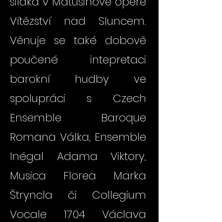
siláka v Maťušinově opeře
Vítězství nad Sluncem.
Věnuje se také dobově
poučené intepretaci
barokní hudby ve
spolupráci s Czech
Ensemble Baroque
Romana Válka, Ensemble
Inégal Adama Viktory,
Musica Florea Marka
Štryncla či Collegium
Vocale 1704 Václava