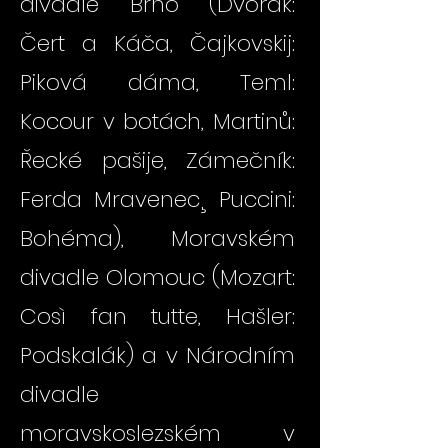
divadle Brno (Dvořák:
Čert a Káča, Čajkovskij:
Piková dáma, Teml:
Kocour v botách, Martinů:
Řecké pašije, Zámečník:
Ferda Mravenec¸ Puccini:
Bohéma), Moravském
divadle Olomouc (Mozart:
Così fan tutte, Hašler:
Podskalák) a v Národním
divadle
moravskoslezském v