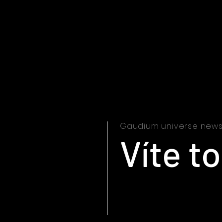
Gaudium universe new
Víte to