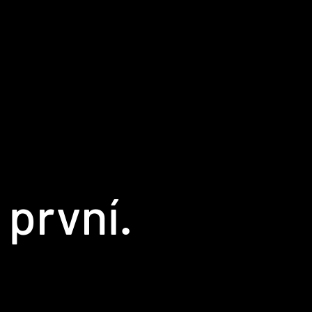
s
 první.