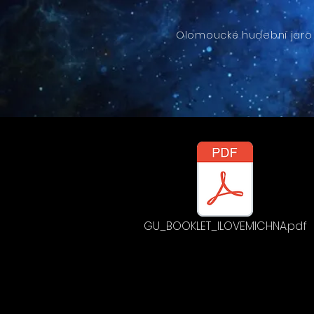
Olomoucké hudební jaro 
GU_BOOKLET_ILOVEMICHNA.pdf