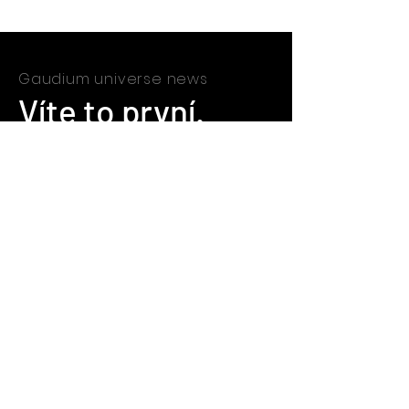
Gaudium universe news
Víte to první.
Podcast je tvořen za finanční
podpory:
Odběr