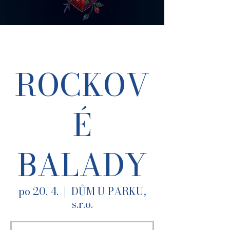
ROCKOV
É
BALADY
po 20. 4.
  |  
DŮM U PARKU,
s.r.o.