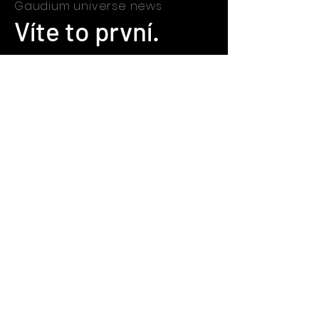
Gaudium universe news
Víte to první.
Podcast je tvořen za finanční
podpory:
Odběr