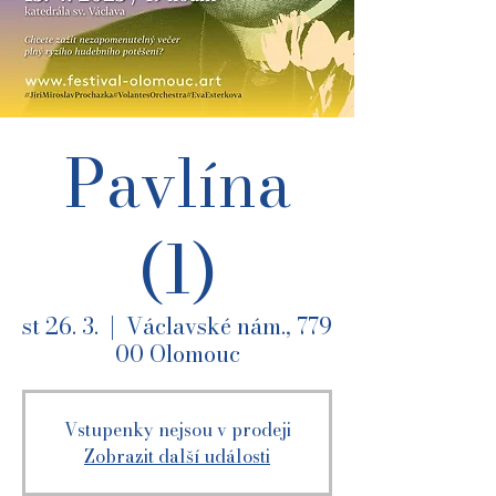
Pavlína
(1)
st 26. 3.
  |  
Václavské nám., 779
00 Olomouc
Vstupenky nejsou v prodeji
Zobrazit další události